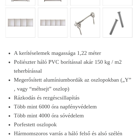
A kerítéselemek magassága 1,22 méter
Poliészter háló PVC borítással akár 150 kg / m2
teherbírással
Megerősített alumíniumbordák az oszlopokban („Y”
, vagy “méhsejt” oszlop)
Rázkodás és rezgéscsillapítás
Több mint 6000 óra napfényvédelem
Több mint 4000 óra sóvédelem
Porfestett oszlopok
Hármomszoros varrás a háló felső és alsó szélén