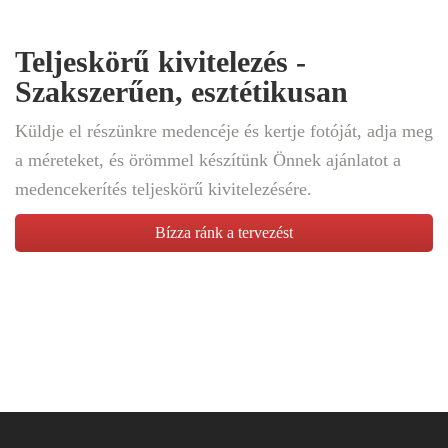
Teljeskörű kivitelezés -
Szakszerűen, esztétikusan
Küldje el részünkre medencéje és kertje fotóját, adja meg
a méreteket, és örömmel készítünk Önnek ajánlatot a
medencekerítés teljeskörű kivitelezésére.
Bízza ránk a tervezést